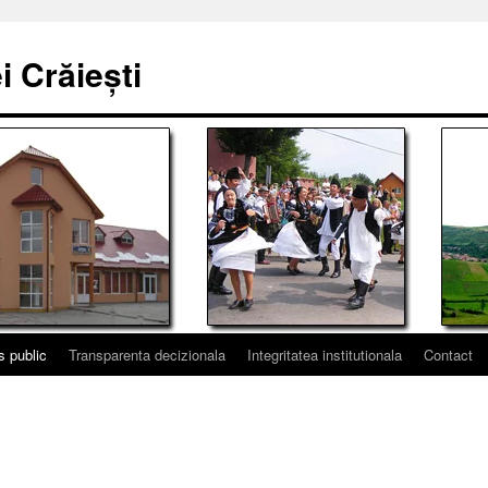
 Crăiești
s public
Transparenta decizionala
Integritatea institutionala
Contact