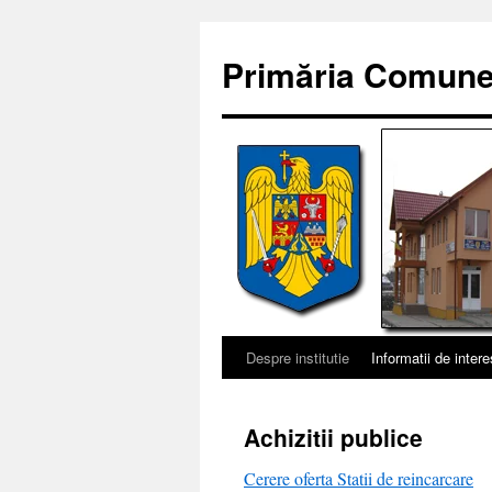
Sari
la
Primăria Comunei
conținut
Despre institutie
Informatii de intere
Achizitii publice
Cerere oferta Statii de reincarcare