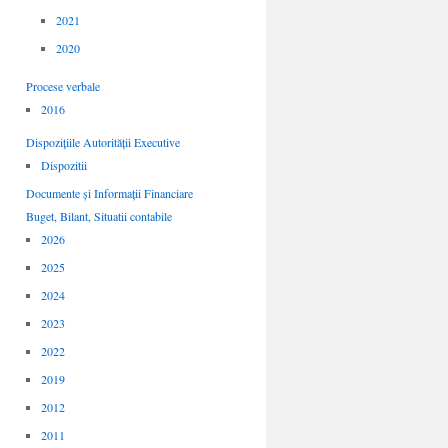
2021
2020
Procese verbale
2016
Dispozițiile Autorității Executive
Dispozitii
Documente și Informații Financiare
Buget, Bilant, Situatii contabile
2026
2025
2024
2023
2022
2019
2012
2011