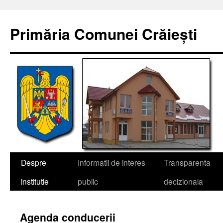
Sari
la
Primăria Comunei Crăiești
conținut
Despre
Informatii de interes
Transparenta
institutie
public
decizionala
Agenda conducerii