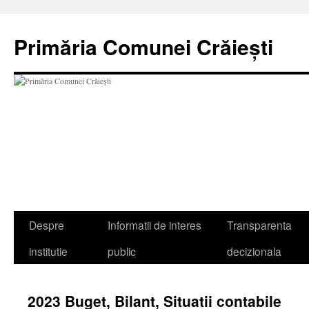
Sari
la
Primăria Comunei Crăiești
conținut
Despre
Informatii de interes
Transparenta
institutie
public
decizionala
2023 Buget, Bilant, Situatii contabile