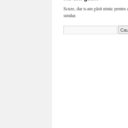
Scuze, dar n-am găsit nimic pentru ar
similar.
Caută
după: