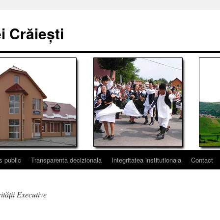
 Crăiești
s public
Transparenta decizionala
Integritatea institutionala
Contact
ității Executive