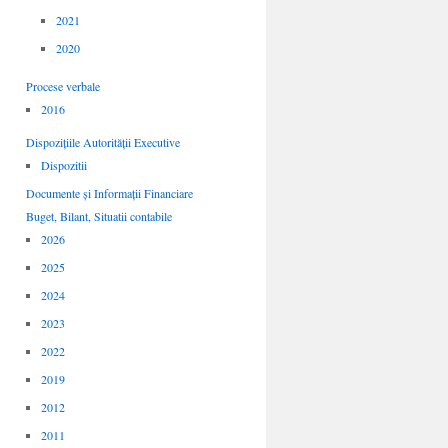
2021
2020
Procese verbale
2016
Dispozițiile Autorității Executive
Dispozitii
Documente și Informații Financiare
Buget, Bilant, Situatii contabile
2026
2025
2024
2023
2022
2019
2012
2011