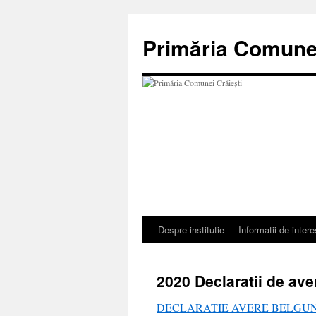
Sari
la
Primăria Comunei
conținut
Despre institutie
Informatii de intere
2020 Declaratii de ave
DECLARATIE AVERE BELGUN