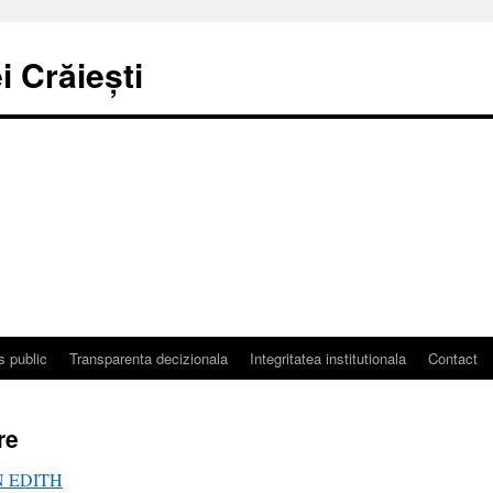
 Crăiești
s public
Transparenta decizionala
Integritatea institutionala
Contact
re
 EDITH