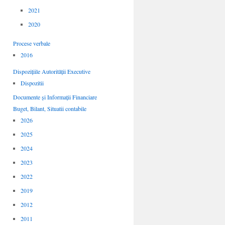
2021
2020
Procese verbale
2016
Dispozițiile Autorității Executive
Dispozitii
Documente și Informații Financiare
Buget, Bilant, Situatii contabile
2026
2025
2024
2023
2022
2019
2012
2011