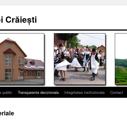
 Crăiești
s public
Transparenta decizionala
Integritatea institutionala
Contact
eriale