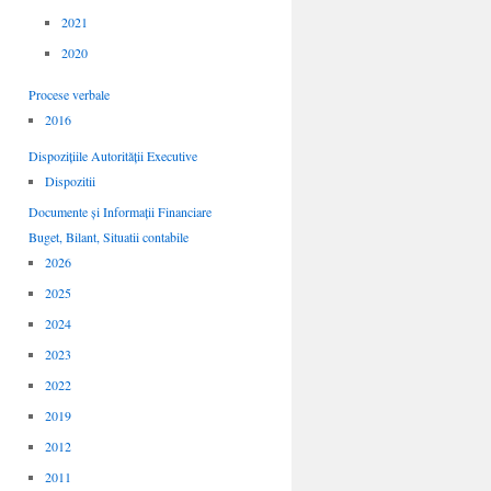
2021
2020
Procese verbale
2016
Dispozițiile Autorității Executive
Dispozitii
Documente și Informații Financiare
Buget, Bilant, Situatii contabile
2026
2025
2024
2023
2022
2019
2012
2011