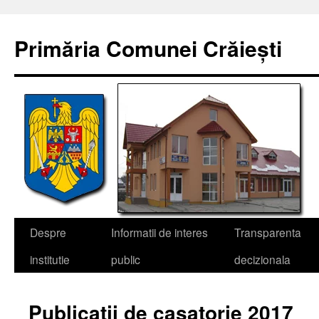
Sari
la
Primăria Comunei Crăiești
conținut
Despre
Informatii de interes
Transparenta
institutie
public
decizionala
Publicatii de casatorie 2017