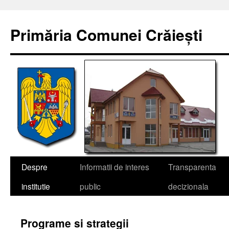
Sari
la
Primăria Comunei Crăiești
conținut
Despre
Informatii de interes
Transparenta
institutie
public
decizionala
Programe si strategii