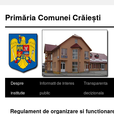
Sari
la
Primăria Comunei Crăiești
conținut
Despre
Informatii de interes
Transparenta
institutie
public
decizionala
Regulament de organizare si functionar