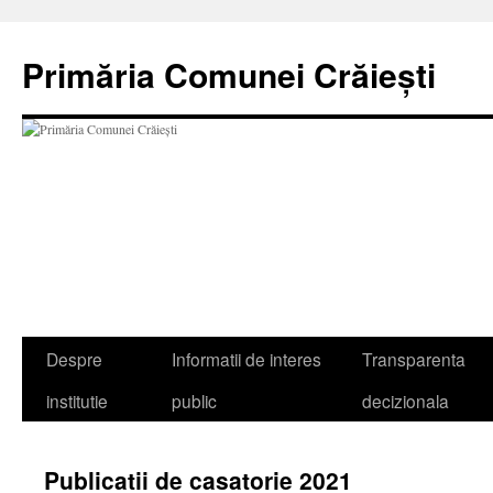
Sari
la
Primăria Comunei Crăiești
conținut
Despre
Informatii de interes
Transparenta
institutie
public
decizionala
Publicatii de casatorie 2021