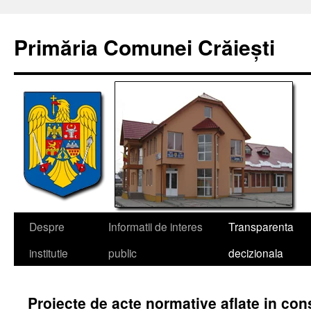
Sari
la
Primăria Comunei Crăiești
conținut
Despre
Informatii de interes
Transparenta
institutie
public
decizionala
Proiecte de acte normative aflate in con