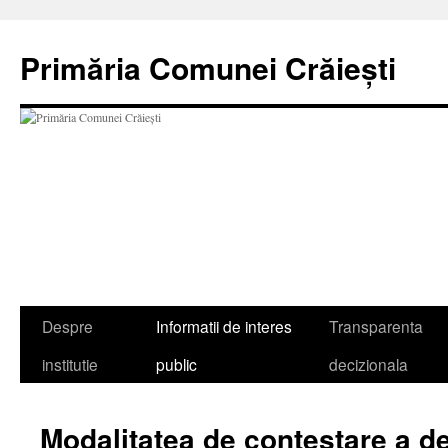
Sari
la
Primăria Comunei Crăiești
conținut
Despre
Informatii de interes
Transparenta
institutie
public
decizionala
Modalitatea de contestare a de