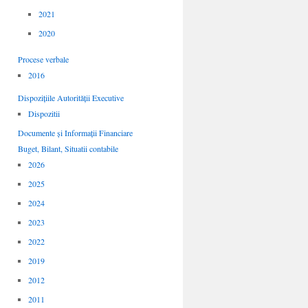
2021
2020
Procese verbale
2016
Dispozițiile Autorității Executive
Dispozitii
Documente și Informații Financiare
Buget, Bilant, Situatii contabile
2026
2025
2024
2023
2022
2019
2012
2011