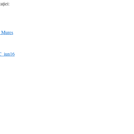
aţiei:
6 Mures
C_iun16