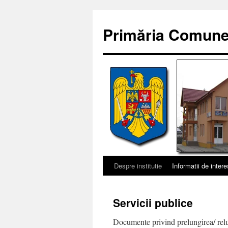
Sari
la
Primăria Comunei
conținut
Despre institutie
Informatii de intere
Servicii publice
Documente privind prelungirea/ rel