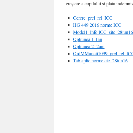
creştere a copilului şi plata indemniz
Cerere_prel_rel_ICC
HG 449 2016 norme ICC
Model1_Info ICC_site_28iun1
Optiunea 1-1an
Optiunea 2- 2ani
OrdMMuncii1099_prel_rel_IC
Tab aplic norme cic_28iun16