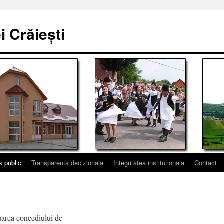
 Crăiești
s public
Transparenta decizionala
Integritatea institutionala
Contact
uarea concediului de