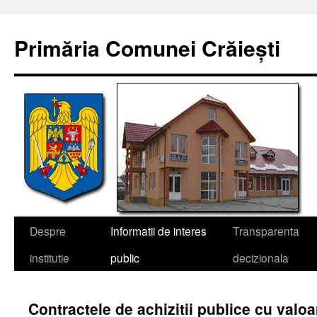
Sari
la
Primăria Comunei Crăiești
conținut
Despre
Informatii de interes
Transparenta
institutie
public
decizionala
Contractele de achizitii publice cu valo