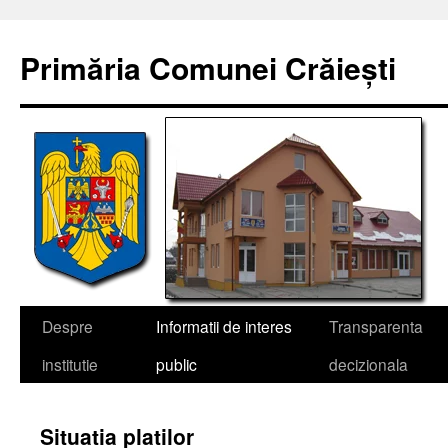
Sari
la
Primăria Comunei Crăiești
conținut
Despre
Informatii de interes
Transparenta
institutie
public
decizionala
Situatia platilor